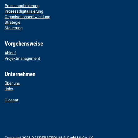
Prozessoptimierung
Prozessdigitalisierung
Organisationsentwicklung
Strategie
Steuerung
Vorgehensweise
Ablauf
Projektmanagement
Unternehmen
Über uns
Jobs
Glossar
Copyright 2026 DAS
BERATER
HAUS GmbH & Co. KG