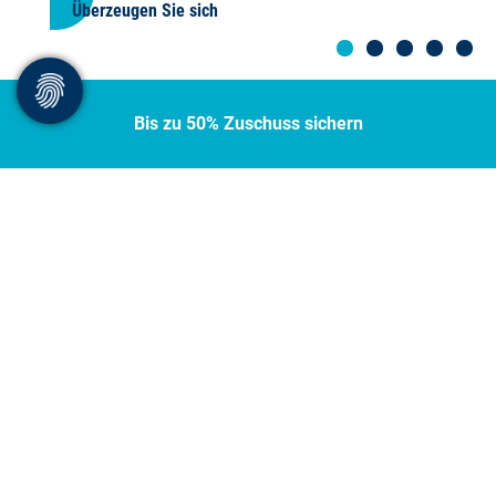
Bis zu 50% Zuschuss sichern
LÖSUNGEN AM PULS DER
UNTERNEHMEN
DAS
BERATER
HAUS ist Ihre Unternehmensberatung aus Münster
mit Weitblick. Wir wissen, was mittelständische Unternehmen
bewegt, und sorgen mit umsetzbaren Veränderungen für frischen
Wind. Lösungen konzipieren wir stets individuell und abgestimmt
auf die
spezifischen Fragestellungen und die Ausgangssituation Ihres
Unternehmens. Die Maßnahmen setzen wir anschließend
gemeinsam mit Ihnen und Ihren Mitarbeiterinnen und Mitarbeitern