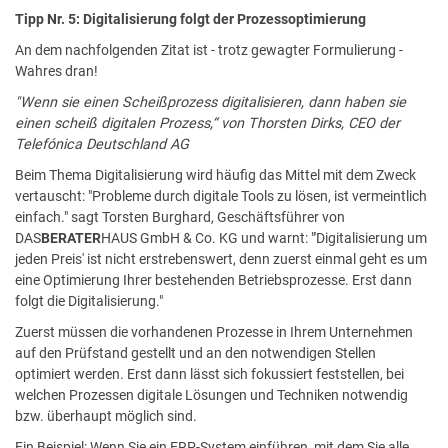
Tipp Nr. 5: Digitalisierung folgt der Prozessoptimierung
An dem nachfolgenden Zitat ist - trotz gewagter Formulierung -
Wahres dran!
"Wenn sie einen Scheißprozess digitalisieren, dann haben sie
einen scheiß digitalen Prozess,“ von Thorsten Dirks, CEO der
Telefónica Deutschland AG
Beim Thema Digitalisierung wird häufig das Mittel mit dem Zweck
vertauscht: "Probleme durch digitale Tools zu lösen, ist vermeintlich
einfach." sagt Torsten Burghard, Geschäftsführer von
DAS
BERATER
HAUS GmbH & Co. KG und warnt: "'Digitalisierung um
jeden Preis' ist nicht erstrebenswert, denn zuerst einmal geht es um
eine Optimierung Ihrer bestehenden Betriebsprozesse. Erst dann
folgt die Digitalisierung."
Zuerst müssen die vorhandenen Prozesse in Ihrem Unternehmen
auf den Prüfstand gestellt und an den notwendigen Stellen
optimiert werden. Erst dann lässt sich fokussiert feststellen, bei
welchen Prozessen digitale Lösungen und Techniken notwendig
bzw. überhaupt möglich sind.
Ein Beispiel: Wenn Sie ein ERP-System einführen, mit dem Sie alle