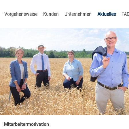
Vorgehensweise
Kunden
Unternehmen
Aktuelles
FA
soptimierung
digitalisierung
sationsentwicklung
ie
ungssysteme
utralität
Mitarbeitermotivation