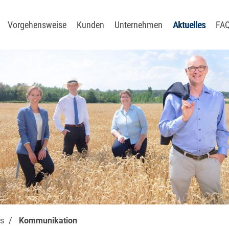
Vorgehensweise
Kunden
Unternehmen
Aktuelles
FA
soptimierung
digitalisierung
sationsentwicklung
ie
ungssysteme
utralität
s
Kommunikation