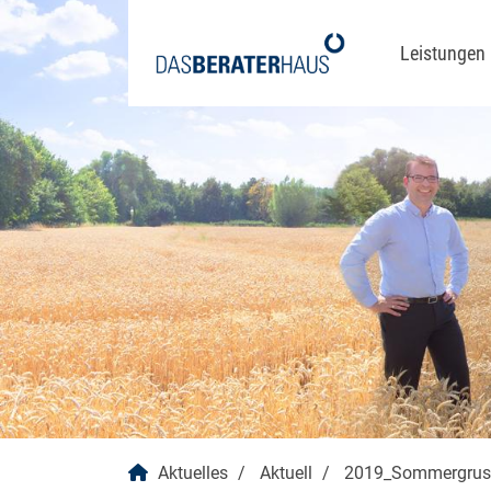
Leistungen
Prozes
Prozess
Organi
Strateg
Vergüt
Klimane
Aktuelles
Aktuell
2019_Sommergrus