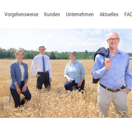
Vorgehensweise
Kunden
Unternehmen
Aktuelles
FA
soptimierung
digitalisierung
sationsentwicklung
ie
ungssysteme
utralität