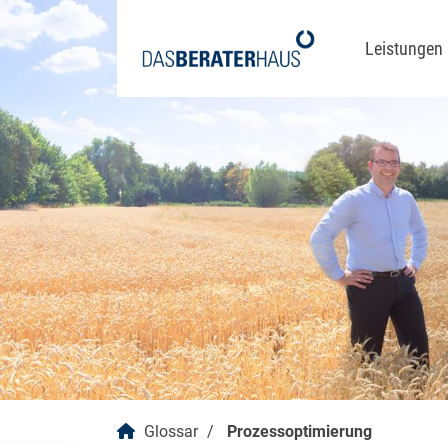
Leistungen
Prozes
Prozess
Organi
Strateg
Vergüt
Klimane
Glossar
Prozessoptimierung